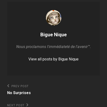
Author:
Bigue Nique
Nous proclamons l'immédiateté de l'avenir™.
View all posts by Bigue Nique
Navigation
Previous
PREV POST
Post
de
No Surprises
l'article
Next
NEXT POST