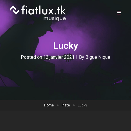
Lucky
Byline
Posted on
12 janvier 2021
|
By
Bigue Nique
Home
>
Piste
>
Lucky