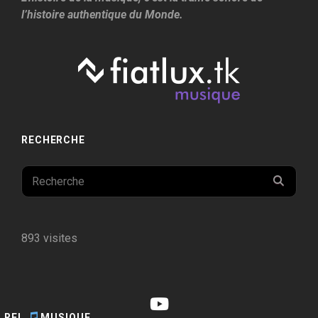
l’histoire authentique du Monde.
RECHERCHE
Search
SEAR
for:
893 visites
YouTube
RFL
MUSIQUE